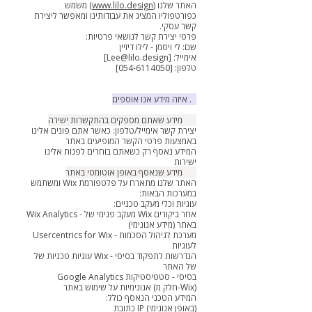
האתר שלנו (
www.lilo.design
) משמש
כפורטפוליו המציג את עבודותינו ומאפשר ליצירת
קשר עסקי.
פרטי יצירת קשר לנושאי פרטיות:
שם: לי ויסמן - לילו דיזיין
אימייל: [
Lee@lilo.design
]
טלפון: [054-6114050]
2. איזה מידע אנו אוספים
2.1 מידע שאתם מספקים בהתקשרות ישירה
יצירת קשר אימייל/טלפון: כאשר אתם פונים אלינו
באמצעות פרטי הקשר המופיעים באתר
המידע נאסף רק כשאתם בוחרים לפנות אלינו
ישירות
2.2 מידע שנאסף באופן אוטומטי באתר
האתר שלנו מתארח על פלטפורמת Wix ומשתמש
במערכות הבאות:
עוגיות וכלי מעקב טכניים:
Wix Analytics - מעקב פנימי של Wix אחר ביקורים
באתר (מידע אנונימי)
Usercentrics for Wix - מערכת לניהול הסכמות
לעוגיות
עוגיות טכניות של Wix - הנדרשות לתפקוד בסיסי
של האתר
Google Analytics בסיסי - סטטיסטיקות
אנונימיות על שימוש באתר (חלק מ-Wix)
המידע הטכני הנאסף כולל:
כתובת IP (באופן אנונימי)