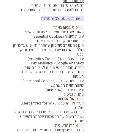
on_authority
להגיש תלונה בהתאם להוראות החוק
לפנות למערכת המשפט במקרים המתאימים
8. עוגיות (Cookies) והסכמות
8.1 סוגי עוגיות באתר
האתר שלנו משתמש בסוגי עוגיות הבאים:
עוגיות חיוניות (Essential Cookies):
נדרשות לתפקוד בסיסי של האתר
אינן ניתנות לביטול כיוון שהאתר לא יפעל בלעדיהן
כוללות: הגדרות שפה, אבטחה בסיסית, תפקוד
טכני
עוגיות אנליטיקס (Analytics Cookies):
Wix Analytics ו-Google Analytics
מטרה: הבנת דפוסי שימוש לשיפור האתר
ניתנות לביטול דרך הגדרות הדפדפן או באנר
העוגיות
עוגיות פונקציונליות (Functional Cookies):
שיפור חוויית המשתמש
זכירת העדפות (אם קיימות)
ניתנות לביטול
8.2 ניהול הסכמות
Usercentrics for Wix מנהל את ההסכמות
שלכם
תוכלו לשנות הגדרות בכל עת דרך הגדרות הדפדפן
נשמור רישום של ההסכמות שנתתם (למשך 3
שנים)
8.3 איך לנהל עוגיות
הגדרות דפדפן: תוכלו לחסום או למחוק עוגיות דרך