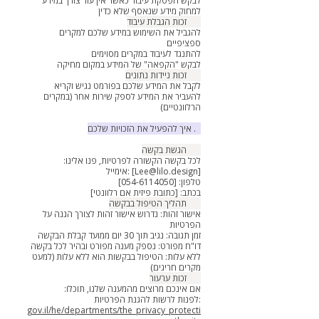
לבקש הפסקת עיבוד כאשר אין עוד צורך במידע
למחוק מידע שנאסף שלא כדין
6.5 זכות הגבלת עיבוד
להגביל את השימוש במידע שלכם למקרים
ספציפיים
להתנגד לעיבוד במקרים מסוימים
לבקש "הקפאה" של המידע במקום מחיקה
6.6 זכות ניידות נתונים
לקבל את המידע שלכם בפורמט נגיש וקריא
להעביר את המידע לספק שירות אחר (במקרים
הרלוונטיים)
7. איך להפעיל את הזכויות שלכם
7.1 הגשת בקשה
לכל בקשה הקשורה לפרטיות, פנו אלינו:
]
Lee@lilo.design
אימייל: [
טלפון: [054-6114050]
בכתב: [כתובת פיזית אם רלוונטי]
7.2 תהליך הטיפול בבקשה
אישור זהות: נדרוש אישור זהות לצורך הגנה על
הפרטיות
זמן תגובה: נגיב תוך 30 יום ממועד קבלת הבקשה
דו"ח מפורט: נספק מענה מפורט ובהיר לכל בקשה
ללא עלות: הטיפול בבקשות הוא ללא עלות (למעט
מקרים חריגים)
7.3 זכות ערעור
אם אינכם מרוצים מהמענה שלנו, תוכלו:
לפנות לרשות להגנת הפרטיות:
gov.il/he/departments/the_privacy_protecti