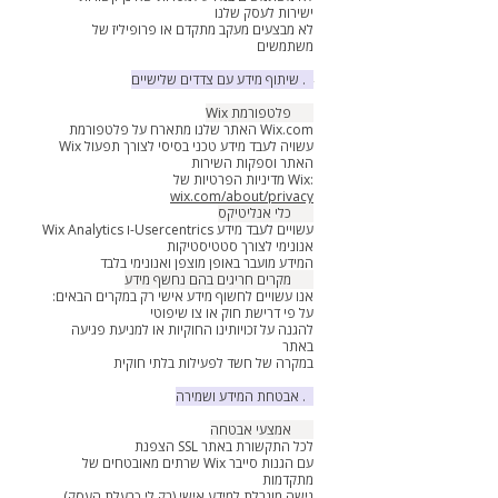
ישירות לעסק שלנו
לא מבצעים מעקב מתקדם או פרופיליז של
משתמשים
4. שיתוף מידע עם צדדים שלישיים
4.1 פלטפורמת Wix
האתר שלנו מתארח על פלטפורמת Wix.com
Wix עשויה לעבד מידע טכני בסיסי לצורך תפעול
האתר וספקות השירות
מדיניות הפרטיות של Wix:
wix.com/about/privacy
4.2 כלי אנליטיקס
Wix Analytics ו-Usercentrics עשויים לעבד מידע
אנונימי לצורך סטטיסטיקות
המידע מועבר באופן מוצפן ואנונימי בלבד
4.3 מקרים חריגים בהם נחשף מידע
אנו עשויים לחשוף מידע אישי רק במקרים הבאים:
על פי דרישת חוק או צו שיפוטי
להגנה על זכויותינו החוקיות או למניעת פגיעה
באתר
במקרה של חשד לפעילות בלתי חוקית
5. אבטחת המידע ושמירה
5.1 אמצעי אבטחה
הצפנת SSL לכל התקשורת באתר
שרתים מאובטחים של Wix עם הגנות סייבר
מתקדמות
גישה מוגבלת למידע אישי (רק לי כבעלת העסק)