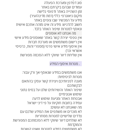
סוג דפדפן ומערכת הפעלה
עמודים שבהם ביקרתם באתר
זמן השהייה באתר ודפוסי גלישה
מיקום גיאוגרפי כללי (רמת מדינה/עיר)
מידע על המכשיר שבו צופים באתר
חשוב להדגיש: מידע זה אינו מזהה אתכם אישית
ונאסף למטרות שיפור האתר בלבד.
2.3 מה אנחנו לא אוספים
אין טפסי יצירת קשר באתר שאוספים מידע אישי
אין רישום משתמשים או מערכת חברות
אין איסוף מידע אישי פרטי (מספרי זהות, כרטיסי
אשראי וכו')
אין שליחת דיוור שיווקי ללא הסכמה מפורשת
3. מטרות איסוף המידע
אנו משתמשים במידע שנאסף אך ורק עבור:
מטרות לגיטימיות:
מענה לפניותיכם ויצירת קשר עסקי בהתאם
לבקשתכם
שיפור האתר והשירותים שלנו על בסיס נתוני
שימוש אנונימיים
אבטחת האתר ומניעת שימוש לרעה
עמידה בחובות חוקיות על פי דיני ישראל
מה שאנחנו לא עושים:
לא מוכרים או משתפים את המידע שלכם עם
צדדים שלישיים למטרות מסחריות
לא שולחים דיוור שיווקי ללא הסכמתכם המפורשת
והמוקדמת
לא משתמשים במידע למטרות שאינן קשורות