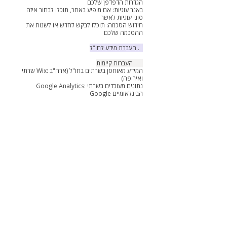
הגדרות הדפדפן שלכם
באנר עוגיות: אם מופיע באתר, תוכלו לבחור איזה
סוגי עוגיות לאשר
חידוש הסכמה: תוכלו לבקש לחדש או לשנות את
ההסכמה שלכם
9. העברת מידע לחו"ל
9.1 העברות קיימות
שרתי Wix: המידע מאוחסן בשרתים בחו"ל (ארה"ב
ואירופה)
Google Analytics: נתונים מעובדים בשרתי
Google הבינלאומיים
כל ההעברות מבוצעות בהתאם לסטנדרטים
הבינלאומיים
9.2 הגנות חוקיות
הסכמי העברת נתונים עם Wix ו-Google בהתאם
ל-GDPR
הצפנה מלאה בכל שלבי ההעברה
עמידה בתקנים בינלאומיים לאבטחת מידע
10. מדיניות לגבי קטינים
10.1 איסוף מידע מקטינים
איננו אוספים במודע מידע מילדים מתחת לגיל 13
במקרה של חשד לאיסוף מידע מקטינים, נמחק אותו
מיידית
הורים יכולים לפנות אלינו לגבי מידע על ילדיהם
10.2 זכויות הורים
לדעת אם יש לנו מידע על ילדם