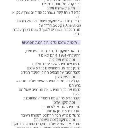
גיבוי קבוע של נתונים חיוניים
5.2 תקופת שמירת מידע
מידע ליצירת קשר: נשמר כל עוד קיים צורך עסקי או
חוקי
נתוני אנליטיקס: נשמרים עד 26 חודשים (ברירת
מחדל של Google Analytics)
לוגי הסכמות: נשמרים למשך 3 שנים לצורך עמידה
בחוק
6. הזכויות שלכם על פי חוק הגנת הפרטיות
בהתאם לתיקון 13 לחוק הגנת הפרטיות,
התשמ"א-1981, אתם זכאים ל:
6.1 זכות מידע ושקיפות
לדעת איזה מידע אישי יש לנו עליכם
להבין כיצד אנו משתמשים במידע שלכם
לקבל הסבר על הבסיס החוקי לעיבוד המידע
6.2 זכות גישה ועיון
לקבל עותק של כל המידע האישי שלכם שנמצא
ברשותנו
לדעת את מקור המידע ואת הגורמים שאליהם
הועבר
לקבל מידע על תקופת השמירה המתוכננת
6.3 זכות תיקון ועדכון
לתקן מידע שגוי או לא מדויק
לעדכן מידע מיושן או חסר
להשלים מידע חסר הרלוונטי למטרת העיבוד
6.4 זכות מחיקה ("זכות הישכחות")
למחוק את המידע שלכם במקרים המתאימים חוקית